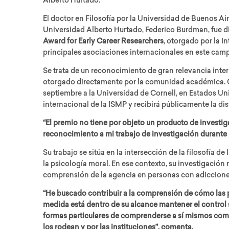
Alberto Hurtado.
El doctor en Filosofía por la Universidad de Buenos A
Universidad Alberto Hurtado, Federico Burdman, fue d
Award for Early Career Researchers
, otorgado por la I
principales asociaciones internacionales en este cam
Se trata de un reconocimiento de gran relevancia inte
otorgado directamente por la comunidad académica. 
septiembre a la Universidad de Cornell, en Estados Un
internacional de la ISMP y recibirá públicamente la di
“El premio no tiene por objeto un producto de investig
reconocimiento a mi trabajo de investigación durante l
Su trabajo se sitúa en la intersección de la filosofía de l
la psicología moral. En ese contexto, su investigación 
comprensión de la agencia en personas con adiccion
“He buscado contribuir a la comprensión de cómo las 
medida está dentro de su alcance mantener el control 
formas particulares de comprenderse a sí mismos co
los rodean y por las instituciones”, comenta.