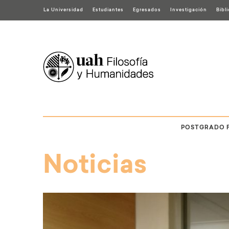
La Universidad
Estudiantes
Egresados
Investigación
Bibl
POSTGRADO 
Noticias