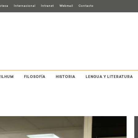
ioteca
Internacional
Intranet
Webmail
Contacto
FILHUM
FILOSOFÍA
HISTORIA
LENGUA Y LITERATURA