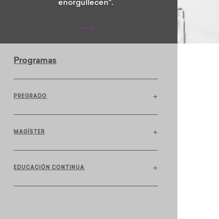
político y estético de la obra de Gabriel
García Márquez en el contexto de la
Guerra Fría.
⟶
Programas
+
PREGRADO
+
MAGÍSTER
+
EDUCACIÓN CONTINUA