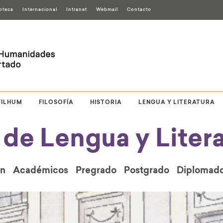
ioteca
Internacional
Intranet
Webmail
Contacto
FILHUM
FILOSOFÍA
HISTORIA
LENGUA Y LITERATURA
de Lengua y Litera
ón
Académicos
Pregrado
Postgrado
Diplomad