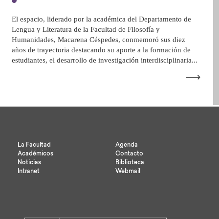
El espacio, liderado por la académica del Departamento de
Lengua y Literatura de la Facultad de Filosofía y
Humanidades, Macarena Céspedes, conmemoró sus diez
años de trayectoria destacando su aporte a la formación de
estudiantes, el desarrollo de investigación interdisciplinaria...
⟶
La Facultad
Agenda
Académicos
Contacto
Noticias
Biblioteca
Intranet
Webmail