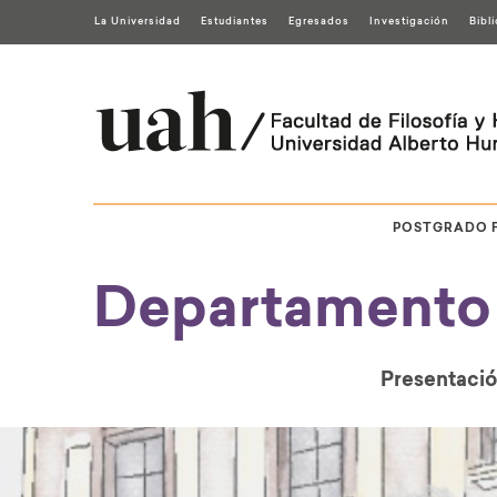
La Universidad
Estudiantes
Egresados
Investigación
Bibl
POSTGRADO 
Departamento 
Presentaci