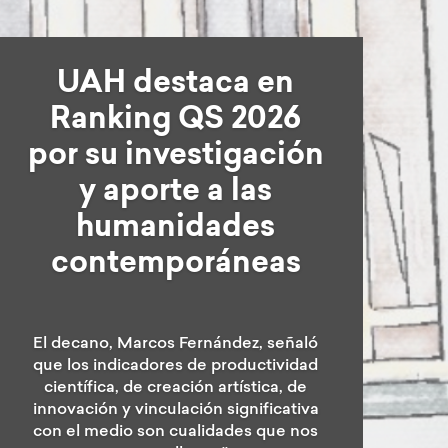
Académica de la
Universidad de
Regensburg
(Alemania) dicta
conferencia sobre
Gabriel García
Márquez en la UAH
La investigadora Joanna Moszczynska
presentó un análisis sobre el cruce
entre literatura y periodismo en
América Latina, destacando el rol