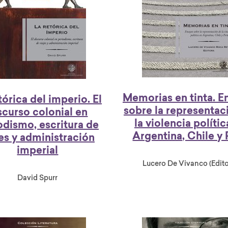
Memorias en tinta. E
tórica del imperio. El
sobre la representac
scurso colonial en
la violencia polític
odismo, escritura de
Argentina, Chile y
jes y administración
imperial
Lucero De Vivanco (Edito
David Spurr