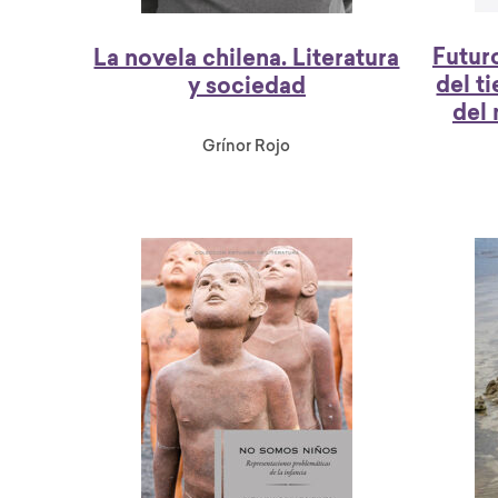
Futur
La novela chilena. Literatura
del t
y sociedad
del
Grínor Rojo