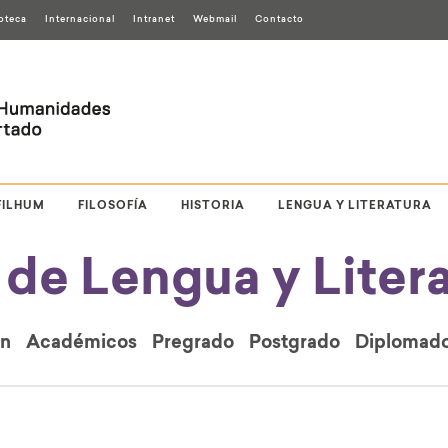
ioteca
Internacional
Intranet
Webmail
Contacto
FILHUM
FILOSOFÍA
HISTORIA
LENGUA Y LITERATURA
de Lengua y Litera
ón
Académicos
Pregrado
Postgrado
Diplomad