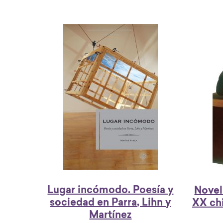
Lugar incómodo. Poesía y
Novel
sociedad en Parra, Lihn y
XX chi
Martínez