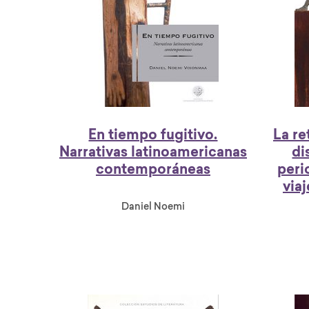
En tiempo fugitivo.
La re
Narrativas latinoamericanas
di
contemporáneas
peri
via
Daniel Noemi