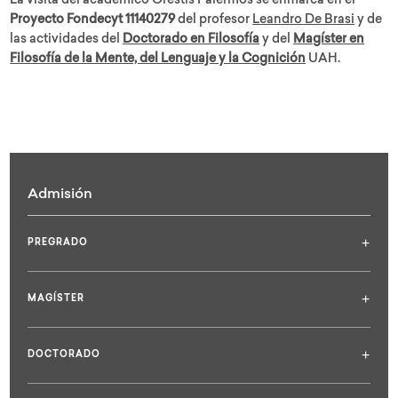
La visita del académico Orestis Palermos se enmarca en el
Proyecto Fondecyt 11140279
del profesor
Leandro De Brasi
y de
las actividades del
Doctorado en Filosofía
y del
Magíster en
Filosofía de la Mente, del Lenguaje y la Cognición
UAH.
Admisión
+
PREGRADO
+
MAGÍSTER
+
DOCTORADO