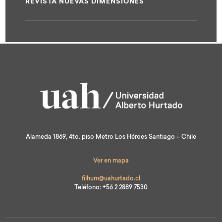
REVISTA NUEVAS DIMENSIONES
test
Alameda 1869, 4to. piso Metro Los Héroes Santiago – Chile
Ver en mapa
filhum@uahurtado.cl
Teléfono: +56 2 2889 7530