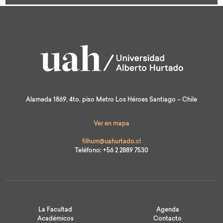
est
Alameda 1869, 4to. piso Metro Los Héroes Santiago – Chile
Ver en mapa
filhum@uahurtado.cl
Teléfono: +56 2 2889 7530
La Facultad
Agenda
Académicos
Contacto