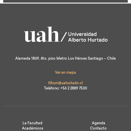
st
Alameda 1869, 4to. piso Metro Los Héroes Santiago – Chile
Ver en mapa
filhum@uahurtado.cl
Teléfono: +56 2 2889 7530
La Facultad
Agenda
Académicos
Contacto