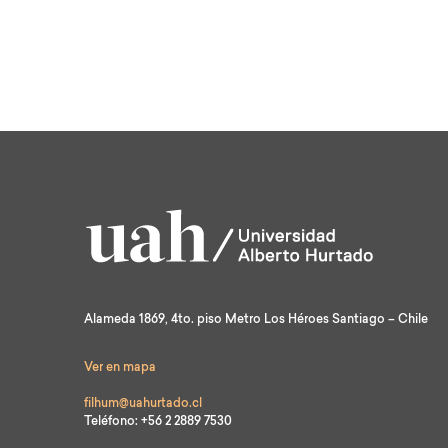
Alameda 1869, 4to. piso Metro Los Héroes Santiago – Chile
Ver en mapa
filhum@uahurtado.cl
Teléfono: +56 2 2889 7530