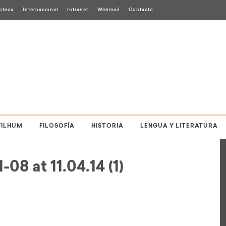
ioteca
Internacional
Intranet
Webmail
Contacto
FILHUM
FILOSOFÍA
HISTORIA
LENGUA Y LITERATURA
8 at 11.04.14 (1)