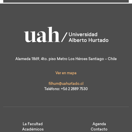
st
Alameda 1869, 4to. piso Metro Los Héroes Santiago – Chile
Ver en mapa
filhum@uahurtado.cl
Teléfono: +56 2 2889 7530
La Facultad
Agenda
Académicos
Contacto